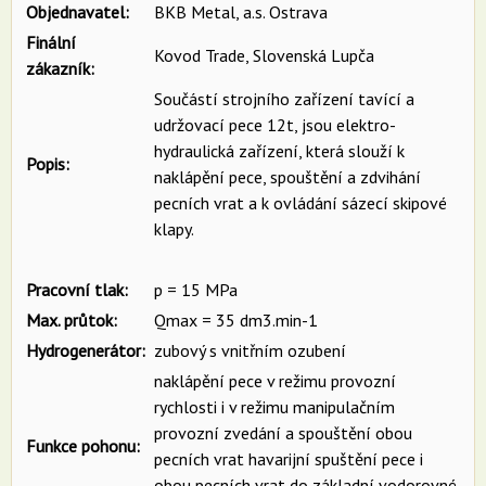
Objednavatel:
BKB Metal, a.s. Ostrava
Finální
Kovod Trade, Slovenská Lupča
zákazník:
Součástí strojního zařízení tavící a
udržovací pece 12t, jsou elektro-
hydraulická zařízení, která slouží k
Popis:
naklápění pece, spouštění a zdvihání
pecních vrat a k ovládání sázecí skipové
klapy.
Pracovní tlak:
p = 15 MPa
Max. průtok:
Qmax = 35 dm3.min-1
Hydrogenerátor:
zubový s vnitřním ozubení
naklápění pece v režimu provozní
rychlosti i v režimu manipulačním
provozní zvedání a spouštění obou
Funkce pohonu:
pecních vrat havarijní spuštění pece i
obou pecních vrat do základní vodorovné